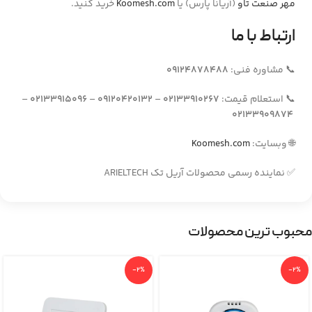
مهر صنعت تاو
(آریانا پارس) یا
Koomesh.com
خرید کنید.
ارتباط با ما
📞 مشاوره فنی:
09124878488
📞 استعلام قیمت:
02133910267
–
09120420132
–
02133915096
–
02133909874
🌐 وبسایت:
Koomesh.com
✅ نماینده رسمی محصولات آریل تک ARIELTECH
محبوب ترین محصولات
-2%
-2%