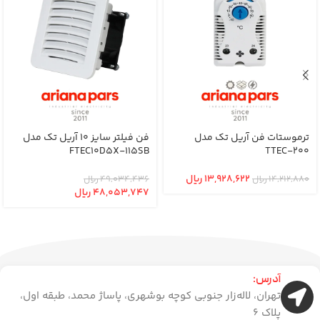
ترموستات فن آریل تک مدل
فن فیلتر سایز 10 آریل تک مدل
FTEC10D5X-115SB
TTEC-200
13,928,622
﷼
14,212,880
﷼
49,034,436
﷼
48,053,747
﷼
آدرس:
تهران، لاله‌زار جنوبی کوچه بوشهری، پاساژ محمد، طبقه اول،
پلاک 6