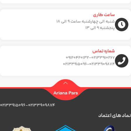
ساعت کاری
شنبه الی چهارشنبه ساعت ۹ الی 18
پنجشنبه 9 الی 13
شماره تماس
09120420132-02133910267
02133915096-02133909874
02133915096-02133909874
نماد های اعتماد