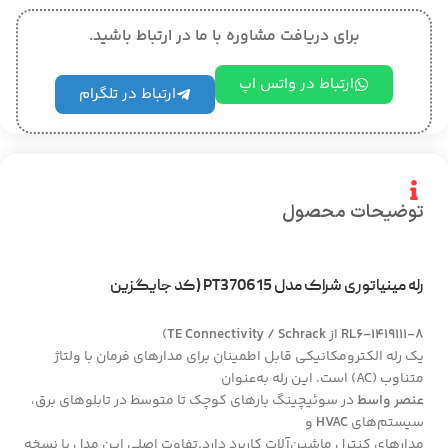
برای دریافت مشاوره با ما در ارتباط باشید.
ارتباط در واتس اپ
ارتباط در تلگرام
توضیحات محصول
رله مینیاتوری شراک مدل PT370615
(کد جایگزین
RL6-1419111-8
از
TE Connectivity / Schrack
)
یک رله الکترومکانیکی قابل اطمینان برای مدارهای فرمان با ولتاژ
متناوب (AC) است. این رله به‌عنوان
عنصر واسط
در سوئیچینگ بارهای کوچک تا متوسط در تابلوهای برق،
سیستم‌های
HVAC
و
مدارهای کنترل ماشین‌آلات کاربرد دارد.تفاوت اصلی این مدل با نسخه