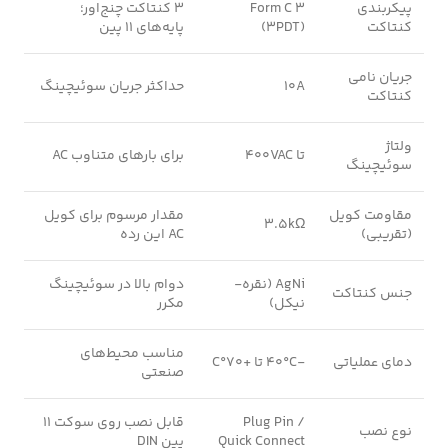
پیکربندی
3 Form C
3 کنتاکت چنج‌اور؛
کنتاکت
(3PDT)
پایه‌های 11 پین
جریان نامی
10A
حداکثر جریان سوئیچینگ
کنتاکت
ولتاژ
تا 400VAC
برای بارهای متناوب AC
سوئیچینگ
مقاومت کویل
مقدار مرسوم برای کویل
3.5kΩ
(تقریبی)
AC این رده
AgNi (نقره-
دوام بالا در سوئیچینگ
جنس کنتاکت
نیکل)
مکرر
مناسب محیط‌های
دمای عملیاتی
-40°C تا +70°C
صنعتی
Plug Pin /
قابل نصب روی سوکت 11
نوع نصب
Quick Connect
پین DIN