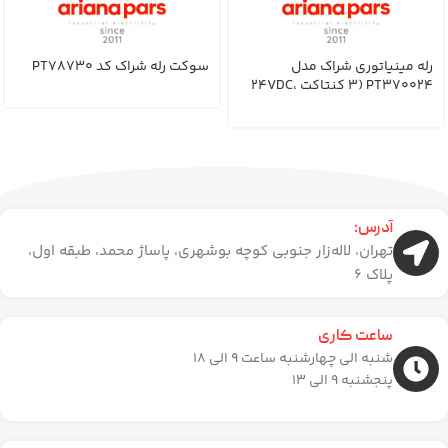
رله مینیاتوری شراک مدل
سوکت رله شراک کد PT78730
PT370024 (3 کنتاکت 24VDC،
10A)
آدرس:
تهران، لاله‌زار جنوبی کوچه بوشهری، پاساژ محمد، طبقه اول،
پلاک 6
ساعت کاری
شنبه الی چهارشنبه ساعت ۹ الی 18
پنجشنبه 9 الی 13