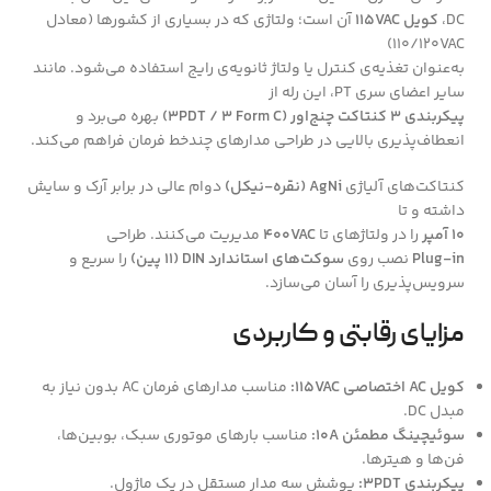
DC،
کویل 115VAC
آن است؛ ولتاژی که در بسیاری از کشورها (معادل
110/120VAC)
به‌عنوان تغذیه‌ی کنترل یا ولتاژ ثانویه‌ی رایج استفاده می‌شود. مانند
سایر اعضای سری PT، این رله از
پیکربندی 3 کنتاکت چنج‌اور (3PDT / 3 Form C)
بهره می‌برد و
انعطاف‌پذیری بالایی در طراحی مدارهای چندخط فرمان فراهم می‌کند.
کنتاکت‌های آلیاژی
AgNi (نقره-نیکل)
دوام عالی در برابر آرک و سایش
داشته و تا
10 آمپر
را در ولتاژهای تا
400VAC
مدیریت می‌کنند. طراحی
Plug-in
نصب روی
سوکت‌های استاندارد DIN (11 پین)
را سریع و
سرویس‌پذیری را آسان می‌سازد.
مزایای رقابتی و کاربردی
کویل AC اختصاصی 115VAC:
مناسب مدارهای فرمان AC بدون نیاز به
مبدل DC.
سوئیچینگ مطمئن 10A:
مناسب بارهای موتوری سبک، بوبین‌ها،
فن‌ها و هیترها.
پیکربندی 3PDT:
پوشش سه مدار مستقل در یک ماژول.