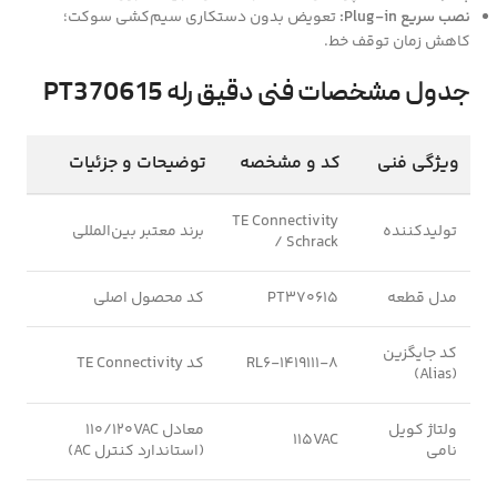
نصب سریع Plug-in:
تعویض بدون دستکاری سیم‌کشی سوکت؛
کاهش زمان توقف خط.
جدول مشخصات فنی دقیق رله PT370615
ویژگی فنی
کد و مشخصه
توضیحات و جزئیات
TE Connectivity
تولیدکننده
برند معتبر بین‌المللی
/ Schrack
مدل قطعه
PT370615
کد محصول اصلی
کد جایگزین
RL6-1419111-8
کد TE Connectivity
(Alias)
ولتاژ کویل
معادل 110/120VAC
115VAC
نامی
(استاندارد کنترل AC)