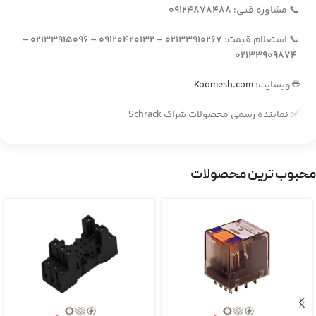
📞 مشاوره فنی:
09124878488
📞 استعلام قیمت:
02133910267
–
09120420132
–
02133915096
–
02133909874
🌐 وبسایت:
Koomesh.com
✅ نماینده رسمی محصولات شراک Schrack
محبوب ترین محصولات