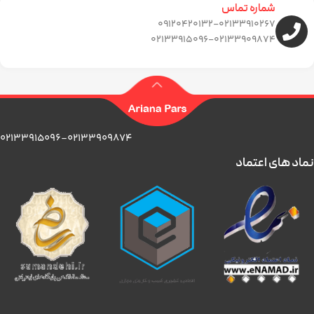
شماره تماس
09120420132-02133910267
02133915096-02133909874
02133915096-02133909874
نماد های اعتماد